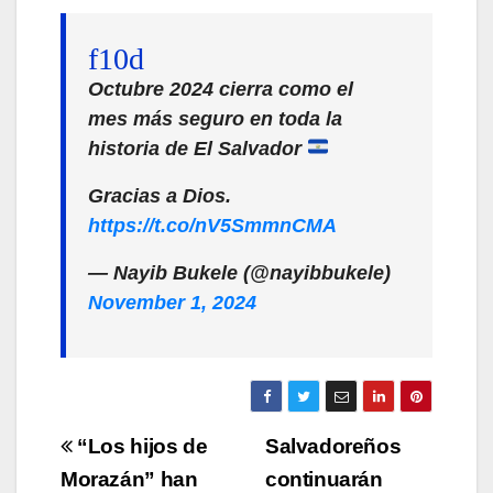
Octubre 2024 cierra como el
mes más seguro en toda la
historia de El Salvador
Gracias a Dios.
https://t.co/nV5SmmnCMA
— Nayib Bukele (@nayibbukele)
November 1, 2024
Navegación
“Los hijos de
Salvadoreños
de
Morazán” han
continuarán