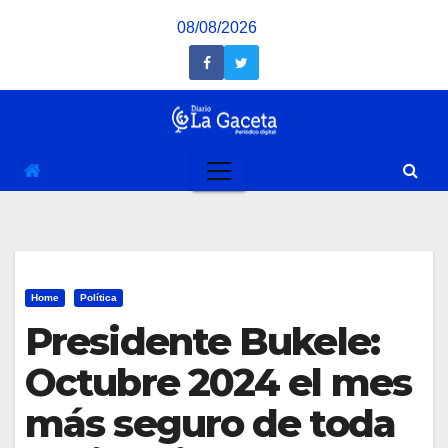
Saltar
08/08/2026
al
contenido
Home
Política
Presidente Bukele:
Octubre 2024 el mes
más seguro de toda