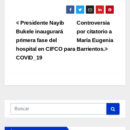
Navegación
Presidente Nayib
Controversia
de
Bukele inaugurará
por citatorio a
primera fase del
María Eugenia
entradas
hospital en CIFCO para
Barrientos.
COVID_19