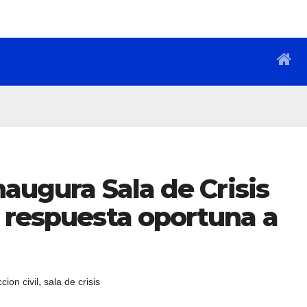
naugura Sala de Crisis
 respuesta oportuna a
,
cion civil
sala de crisis