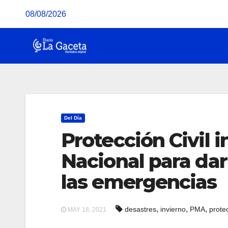
Saltar
08/08/2026
al
contenido
Del Día
Protección Civil i
Nacional para dar
las emergencias
,
,
,
desastres
invierno
PMA
protec
MAY 18, 2021