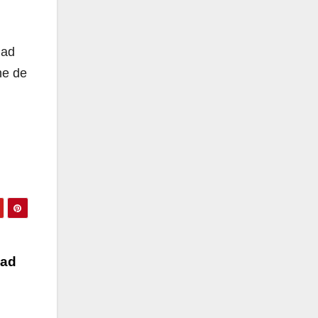
dad
ne de
dad