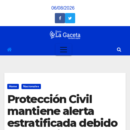
Saltar
06/08/2026
al
contenido
Home
Nacionales
Protección Civil
mantiene alerta
estratificada debido