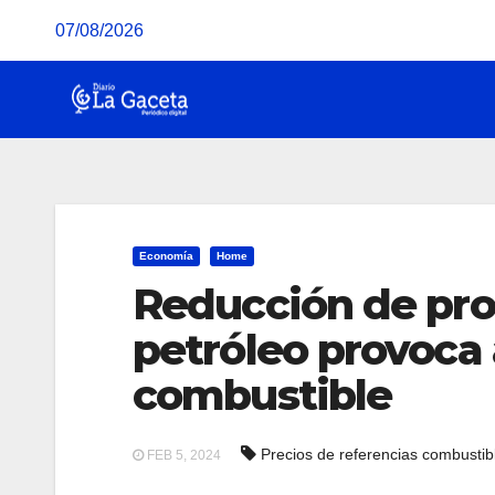
Saltar
07/08/2026
al
contenido
Economía
Home
Reducción de pro
petróleo provoca 
combustible
Precios de referencias combustib
FEB 5, 2024