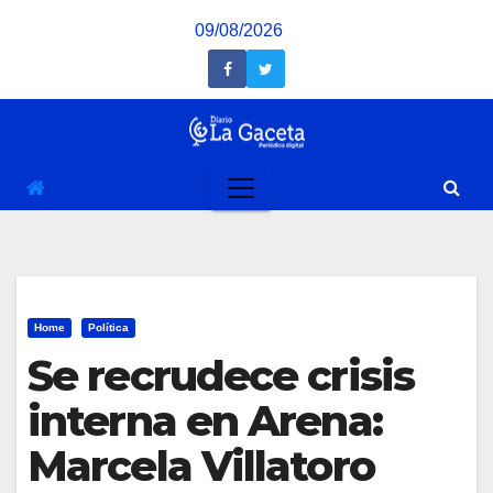
Saltar
09/08/2026
al
contenido
Home
Política
Se recrudece crisis
interna en Arena:
Marcela Villatoro