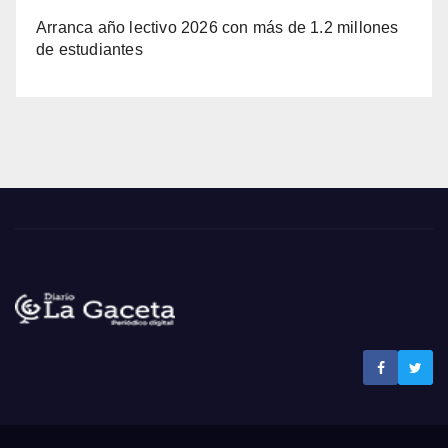
Arranca año lectivo 2026 con más de 1.2 millones
de estudiantes
Noticias La Gaceta
Noticias de El Salvador