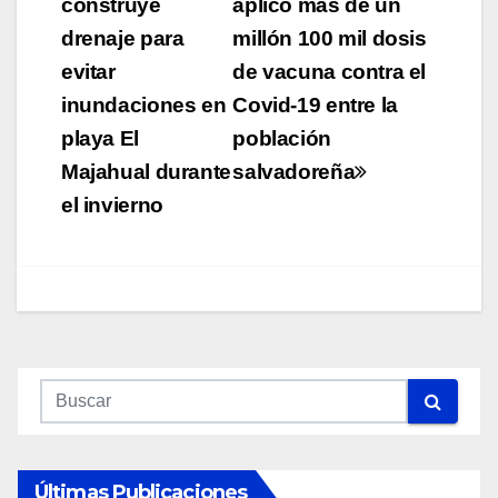
de
construye
aplicó más de un
drenaje para
millón 100 mil dosis
entradas
evitar
de vacuna contra el
inundaciones en
Covid-19 entre la
playa El
población
Majahual durante
salvadoreña
el invierno
Últimas Publicaciones