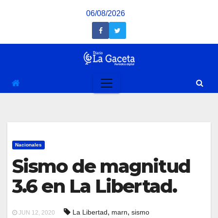
Saltar
06/08/2026
al
contenido
Nacionales
Sismo de magnitud
3.6 en La Libertad.
,
,
La Libertad
marn
sismo
JUN 12, 2020