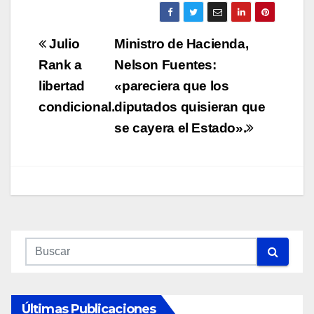
Navegación
Julio
Ministro de Hacienda,
de
Rank a
Nelson Fuentes:
libertad
«pareciera que los
entradas
condicional.
diputados quisieran que
se cayera el Estado».
Últimas Publicaciones