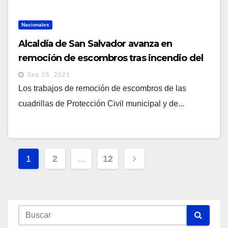
Nacionales
Alcaldía de San Salvador avanza en
remoción de escombros tras incendio del
mercado San Miguelito
Sep 26, 2021
Los trabajos de remoción de escombros de las
cuadrillas de Protección Civil municipal y de...
Navegación
1
2
…
12
De
Entradas