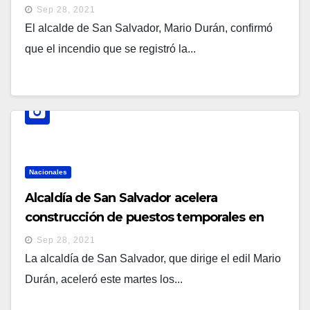
cortocircuito fue el causante del incendio
Sep 28, 2021
en San Miguelito”
El alcalde de San Salvador, Mario Durán, confirmó
que el incendio que se registró la...
Nacionales
Alcaldía de San Salvador acelera
construcción de puestos temporales en
San Miguelito
Sep 28, 2021
La alcaldía de San Salvador, que dirige el edil Mario
Durán, aceleró este martes los...