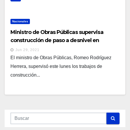
Nacionales
Ministro de Obras Públicas supervisa
construcción de paso a desnivel en
carretera del Litoral, que lleva un 45% de
Jun 29, 2021
avance
El ministro de Obras Públicas, Romeo Rodríguez
Herrera, supervisó este lunes los trabajos de
construcción...