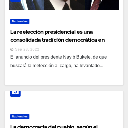
Nacionales
La reelección presidencial es una
consolidada tradición democrática en
Estados Unidos y Europa
Sep 23, 2022
El anuncio del presidente Nayib Bukele, de que
buscará la reelección al cargo, ha levantado...
Nacionales
La democracia del pueblo, según el