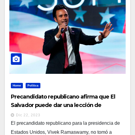
Home
Política
Precandidato republicano afirma que El
Salvador puede dar una lección de
democracia a EEUU
Dic 22, 2023
El precandidato republicano para la presidencia de
Estados Unidos, Vivek Ramaswamy, no tomó a