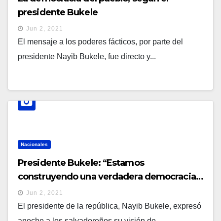
presidente Bukele
Jun 2, 2021
El mensaje a los poderes fácticos, por parte del
presidente Nayib Bukele, fue directo y...
Nacionales
Presidente Bukele: “Estamos
construyendo una verdadera democracia…
sin derramar sangre… sin negociar con
Jun 2, 2021
criminales”
El presidente de la república, Nayib Bukele, expresó
anoche a los salvadoreños su visión de...