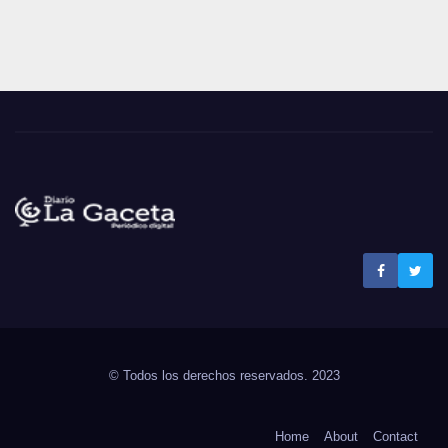
Noticias La Gaceta
Noticias de El Salvador
© Todos los derechos reservados. 2023
Home
About
Contact