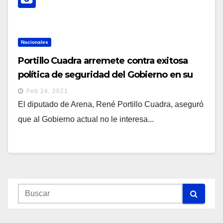
Nacionales
Portillo Cuadra arremete contra exitosa
política de seguridad del Gobierno en su
desesperación por engañar votantes
Feb 24, 2021
El diputado de Arena, René Portillo Cuadra, aseguró
que al Gobierno actual no le interesa...