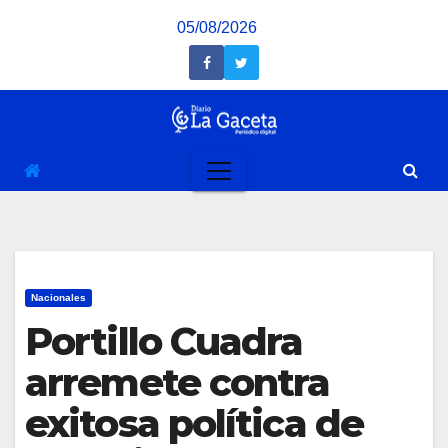
Saltar
05/08/2026
al
contenido
Nacionales
Portillo Cuadra
arremete contra
exitosa política de