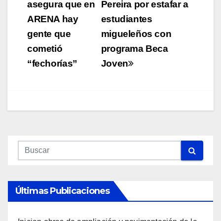
de
asegura que en
Pereira por estafar a
ARENA hay
estudiantes
entradas
gente que
migueleños con
cometió
programa Beca
“fechorías”
Joven
Últimas Publicaciones