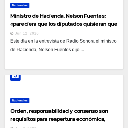
Nacionales
Ministro de Hacienda, Nelson Fuentes:
«pareciera que los diputados quisieran que
se cayera el Estado».
Jun 12, 2020
Este día en la entrevista de Radio Sonora el ministro
de Hacienda, Nelson Fuentes dijo,...
Nacionales
Orden, responsabilidad y consenso son
requisitos para reapertura económica,
según comisionada presidencial