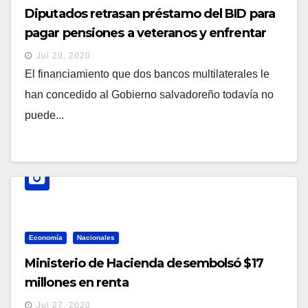
Diputados retrasan préstamo del BID para
pagar pensiones a veteranos y enfrentar
pandemia
Jul 29, 2020
El financiamiento que dos bancos multilaterales le
han concedido al Gobierno salvadoreño todavía no
puede...
Economía
Nacionales
Ministerio de Hacienda desembolsó $17
millones en renta
Jul 27, 2020