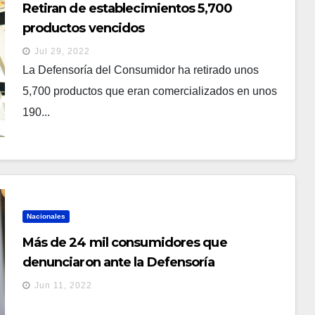
Retiran de establecimientos 5,700
productos vencidos
Jul 29, 2022
La Defensoría del Consumidor ha retirado unos
5,700 productos que eran comercializados en unos
190...
Nacionales
Más de 24 mil consumidores que
denunciaron ante la Defensoría
recuperaron su dinero
Jun 11, 2022