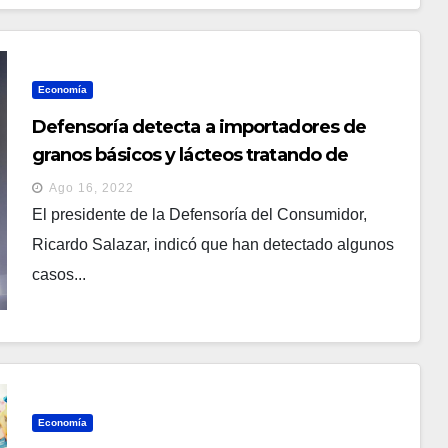
Economía
Defensoría detecta a importadores de
granos básicos y lácteos tratando de
evadir impuestos
Ago 16, 2022
El presidente de la Defensoría del Consumidor,
Ricardo Salazar, indicó que han detectado algunos
casos...
Economía