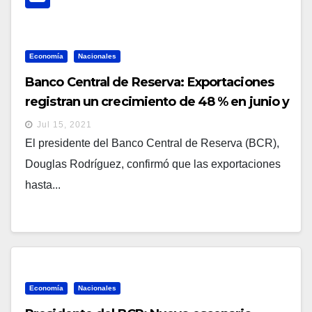
Economía
Nacionales
Banco Central de Reserva: Exportaciones
registran un crecimiento de 48 % en junio y
las remesas familiares un 45 %
Jul 15, 2021
El presidente del Banco Central de Reserva (BCR),
Douglas Rodríguez, confirmó que las exportaciones
hasta...
Economía
Nacionales