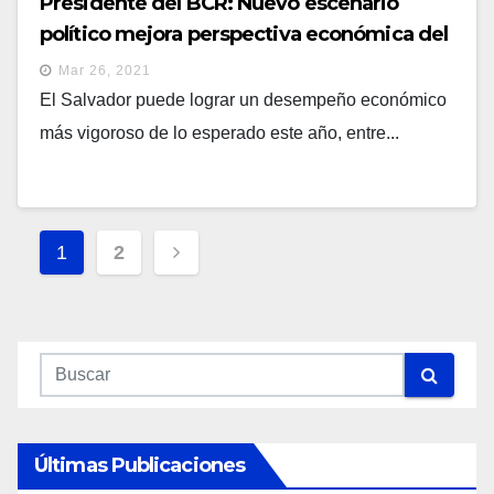
Presidente del BCR: Nuevo escenario
político mejora perspectiva económica del
país
Mar 26, 2021
El Salvador puede lograr un desempeño económico
más vigoroso de lo esperado este año, entre...
Navegación
1
2
De
Entradas
Últimas Publicaciones