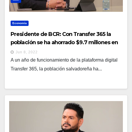
Economía
Presidente de BCR: Con Transfer 365 la
población se ha ahorrado $9.7 millones en
transferencias bancarias
Jun 8, 2022
A un año de funcionamiento de la plataforma digital
Transfer 365, la población salvadoreña ha...