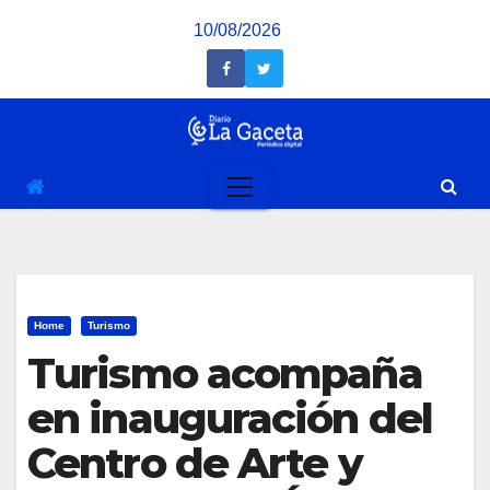
Saltar
10/08/2026
al
contenido
Home
Turismo
Turismo acompaña
en inauguración del
Centro de Arte y