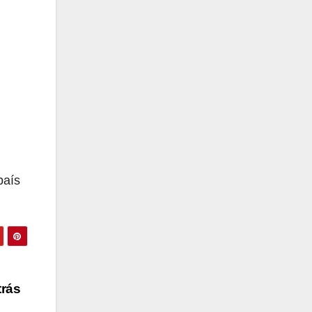
país
trás