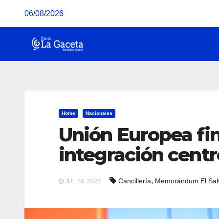
Saltar
06/08/2026
al
contenido
Home
Nacionales
Unión Europea fi
integración cent
,
Cancillería
Memorándum El Sal
JUL 20, 2023