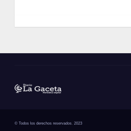
entradas
Noticias La Gaceta
Noticias de El Salvador
© Todos los derechos reservados. 2023