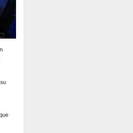
ón
o
 su
rque