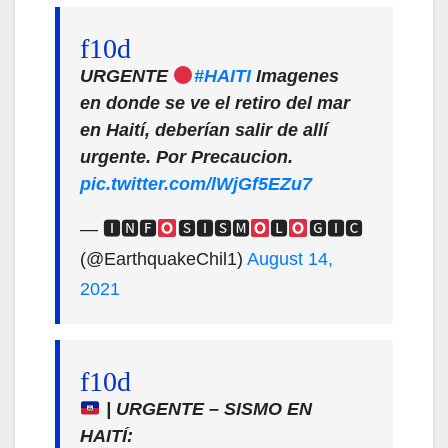
URGENTE
#HAITI
Imagenes
en donde se ve el retiro del mar
en Haití, deberían salir de allí
urgente. Por Precaucion.
pic.twitter.com/lWjGf5EZu7
— 🅸🅽🅵
🆂🅸🆂🅼
🅻
🅶🅸🅲
(@EarthquakeChil1)
August 14,
2021
| URGENTE – SISMO EN
HAITÍ: