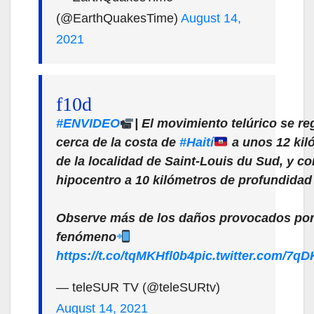
(@EarthQuakesTime)
August 14,
2021
#ENVIDEO
| El movimiento telúrico se re
cerca de la costa de
#Haití
a unos 12 kil
de la localidad de Saint-Louis du Sud, y c
hipocentro a 10 kilómetros de profundidad
Observe más de los daños provocados por
fenómeno
https://t.co/tqMKHfl0b4
pic.twitter.com/7q
— teleSUR TV (@teleSURtv)
August 14, 2021