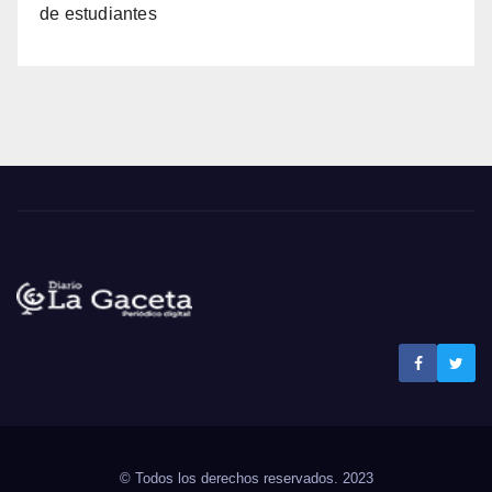
de estudiantes
Noticias La Gaceta
Noticias de El Salvador
© Todos los derechos reservados. 2023