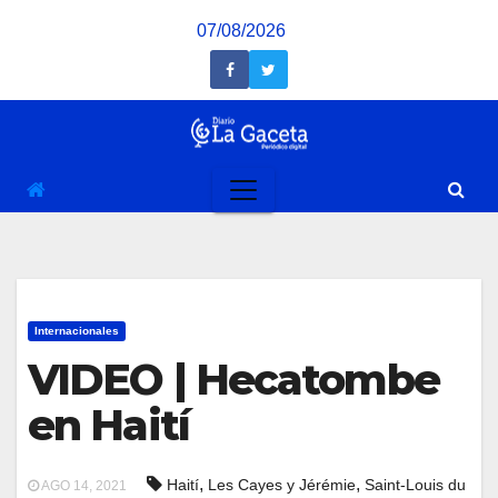
Saltar
07/08/2026
al
contenido
Internacionales
VIDEO | Hecatombe
en Haití
,
,
Haití
Les Cayes y Jérémie
Saint-Louis du
AGO 14, 2021