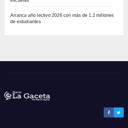
escuelas
Arranca año lectivo 2026 con más de 1.2 millones
de estudiantes
Noticias La Gaceta
Noticias de El Salvador