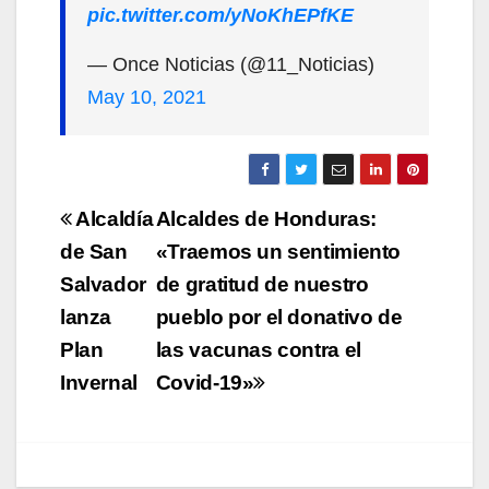
pic.twitter.com/yNoKhEPfKE
— Once Noticias (@11_Noticias)
May 10, 2021
Navegación
Alcaldía
Alcaldes de Honduras:
de
de San
«Traemos un sentimiento
Salvador
de gratitud de nuestro
entradas
lanza
pueblo por el donativo de
Plan
las vacunas contra el
Invernal
Covid-19»