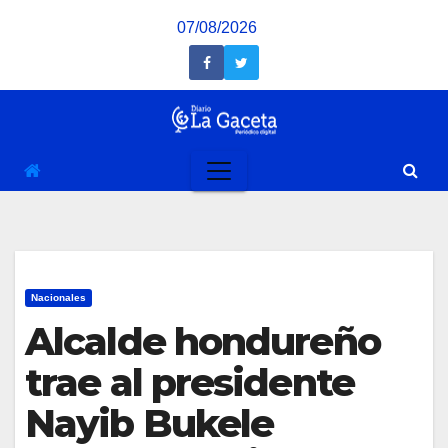
Saltar
07/08/2026
al
contenido
Nacionales
Alcalde hondureño
trae al presidente
Nayib Bukele