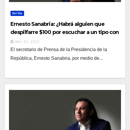
Del Día
Ernesto Sanabria: ¿Habrá alguien que
despilfarre $100 por escuchar a un tipo con
esquizofrenia y a otro odre?
Mar 20, 2022
El secretario de Prensa de la Presidencia de la
República, Ernesto Sanabria, por medio de...