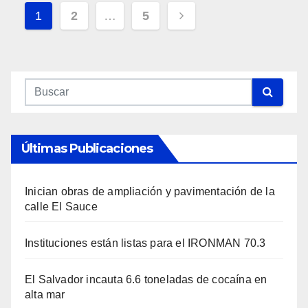
Navegación
1
2
…
5
De
Entradas
Últimas Publicaciones
Inician obras de ampliación y pavimentación de la
calle El Sauce
Instituciones están listas para el IRONMAN 70.3
El Salvador incauta 6.6 toneladas de cocaína en
alta mar