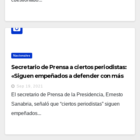
Nacionales
Secretario de Prensa a ciertos periodistas:
«Siguen empeñados a defender con más
fuerza a sus patrones y sus profundos
Sep 19, 2021
intereses antidemocráticos”
El secretario de Prensa de la Presidencia, Ernesto
Sanabria, señaló que “ciertos periodistas” siguen
empeñados...