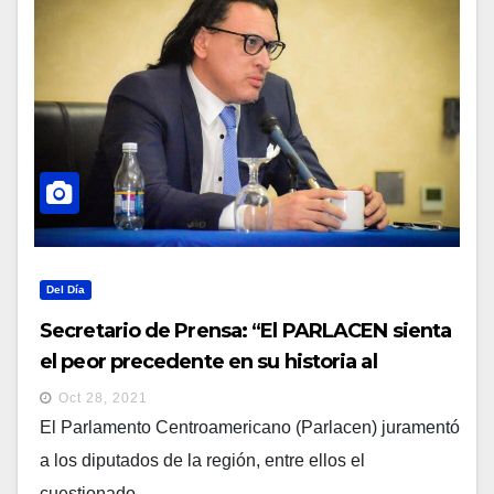
Del Día
Secretario de Prensa: “El PARLACEN sienta
el peor precedente en su historia al
juramentar al corrupto de Norman Quijano»
Oct 28, 2021
El Parlamento Centroamericano (Parlacen) juramentó
a los diputados de la región, entre ellos el
cuestionado...