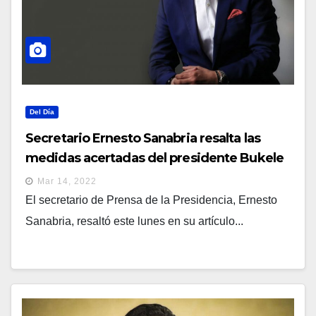
Del Día
Secretario Ernesto Sanabria resalta las
medidas acertadas del presidente Bukele
ante la pandemia e inflación
Mar 14, 2022
El secretario de Prensa de la Presidencia, Ernesto
Sanabria, resaltó este lunes en su artículo...