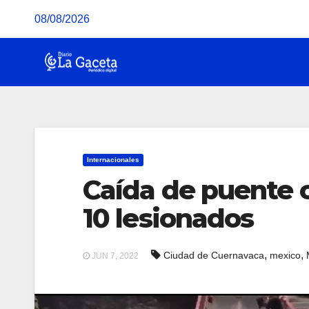
Saltar
08/08/2026
al
contenido
Internacionales
Caída de puente 
10 lesionados
,
,
Ciudad de Cuernavaca
mexico
JUN 7, 2022