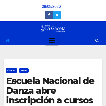
Saltar
09/08/2026
al
contenido
Cultura
Home
Escuela Nacional de
Danza abre
inscripción a cursos