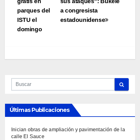
gratis en
sus ataques”: Bukele
entradas
parques del
a congresista
ISTU el
estadounidense
domingo
Últimas Publicaciones
Inician obras de ampliación y pavimentación de la
calle El Sauce