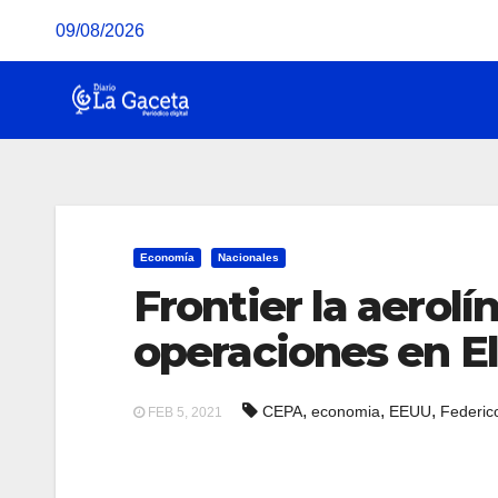
Saltar
09/08/2026
al
contenido
Economía
Nacionales
Frontier la aerolí
operaciones en El
,
,
,
CEPA
economia
EEUU
Federico
FEB 5, 2021