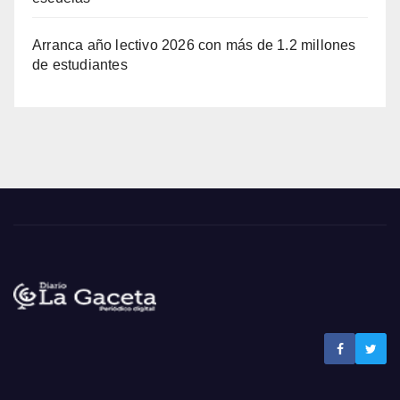
Arranca año lectivo 2026 con más de 1.2 millones
de estudiantes
Noticias La Gaceta
Noticias de El Salvador