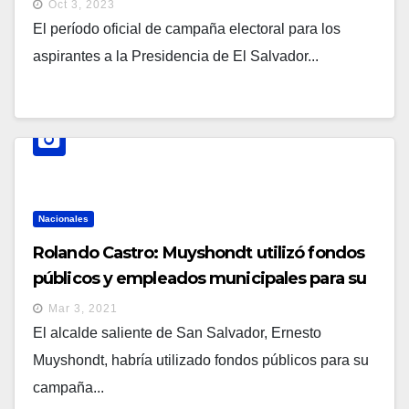
Oct 3, 2023
El período oficial de campaña electoral para los
aspirantes a la Presidencia de El Salvador...
Nacionales
Rolando Castro: Muyshondt utilizó fondos
públicos y empleados municipales para su
campaña electoral
Mar 3, 2021
El alcalde saliente de San Salvador, Ernesto
Muyshondt, habría utilizado fondos públicos para su
campaña...