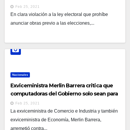
cementerio en Ilopango
Feb 25, 2021
En clara violación a la ley electoral que prohíbe
anunciar obras previo a las elecciones,...
Nacionales
Exviceministra Merlin Barrera critica que
computadoras del Gobierno solo sean para
el sector público
Feb 25, 2021
La exviceministra de Comercio e Industria y también
exviceministra de Economía, Merlin Barrera,
arremetió contra...