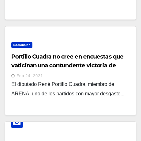
Nacionales
Portillo Cuadra no cree en encuestas que
vaticinan una contundente victoria de
Nuevas Ideas
Feb 24, 2021
El diputado René Portillo Cuadra, miembro de
ARENA, uno de los partidos con mayor desgaste...