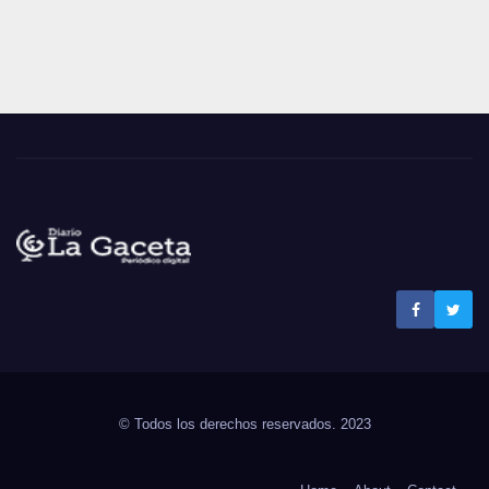
Noticias La Gaceta
Noticias de El Salvador
© Todos los derechos reservados. 2023