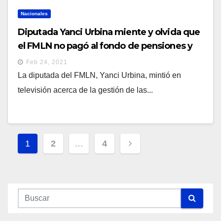
Nacionales
Diputada Yanci Urbina miente y olvida que
el FMLN no pagó al fondo de pensiones y
creo el impuesto del CESC
Feb 24, 2021
La diputada del FMLN, Yanci Urbina, mintió en
televisión acerca de la gestión de las...
Navegación
1
2
…
4
De
Entradas