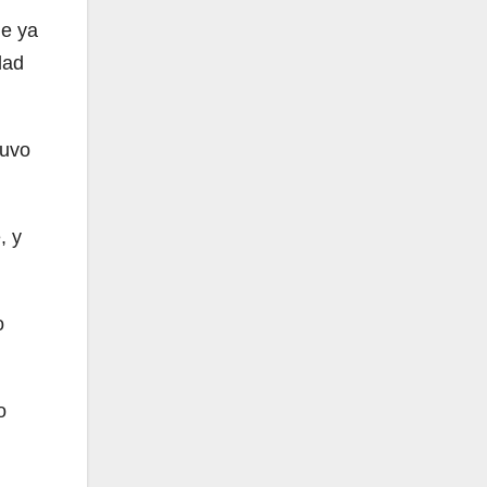
ue ya
dad
tuvo
, y
o
o