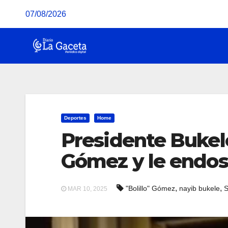
Saltar
07/08/2026
al
contenido
Deportes
Home
Presidente Bukele
Gómez y le endos
,
,
"Bolillo" Gómez
nayib bukele
S
MAR 10, 2025