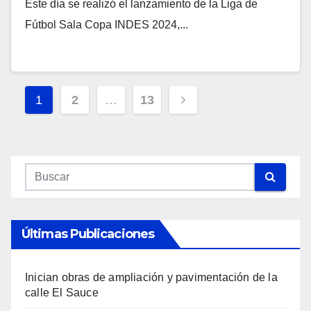
Este día se realizó el lanzamiento de la Liga de
Fútbol Sala Copa INDES 2024,...
Navegación
1
2
…
13
De
Entradas
Últimas Publicaciones
Inician obras de ampliación y pavimentación de la
calle El Sauce