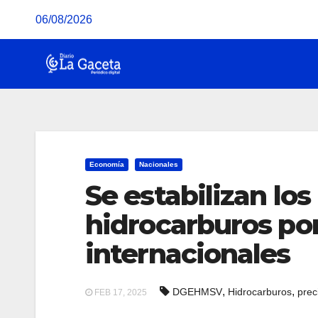
Saltar
06/08/2026
al
contenido
Economía
Nacionales
Se estabilizan los
hidrocarburos por
internacionales
,
,
DGEHMSV
Hidrocarburos
prec
FEB 17, 2025