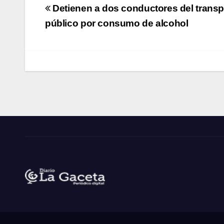
Navegación
Detienen a dos conductores del transp
de
público por consumo de alcohol
entradas
Noticias La Gaceta
Noticias de El Salvador