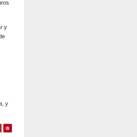
uros
r y
 de
a, y