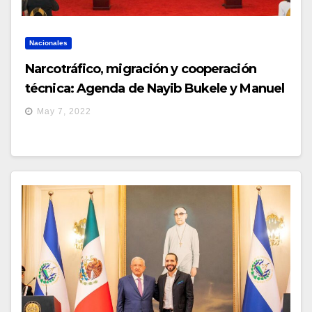
Nacionales
Narcotráfico, migración y cooperación
técnica: Agenda de Nayib Bukele y Manuel
López Obrador
May 7, 2022