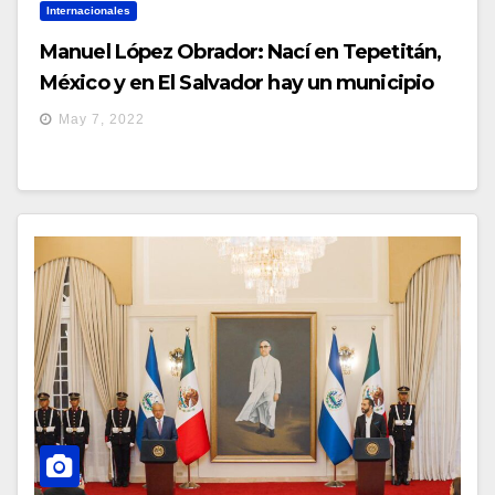
Internacionales
Manuel López Obrador: Nací en Tepetitán,
México y en El Salvador hay un municipio
que lleva el mismo nombre
May 7, 2022