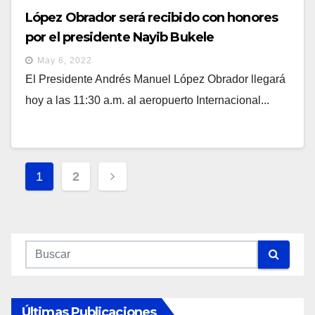
López Obrador será recibido con honores
por el presidente Nayib Bukele
May 6, 2022
El Presidente Andrés Manuel López Obrador llegará
hoy a las 11:30 a.m. al aeropuerto Internacional...
Navegación
1
2
De
Entradas
Últimas Publicaciones