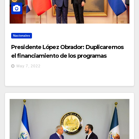
Nacionales
Presidente López Obrador: Duplicaremos
el financiamiento de los programas
Sembrando Vida y Jóvenes Construyendo
May 7, 2022
el Futuro