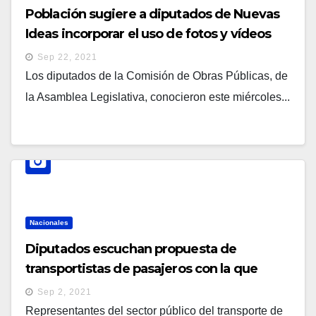
Población sugiere a diputados de Nuevas
Ideas incorporar el uso de fotos y vídeos
como pruebas en accidentes de tránsito
Sep 22, 2021
Los diputados de la Comisión de Obras Públicas, de
la Asamblea Legislativa, conocieron este miércoles...
Nacionales
Diputados escuchan propuesta de
transportistas de pasajeros con la que
buscan mejorar el servicio
Sep 2, 2021
Representantes del sector público del transporte de