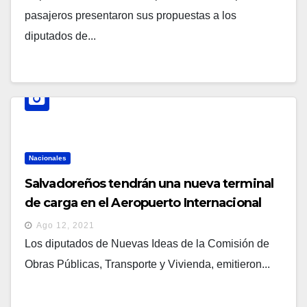
pasajeros presentaron sus propuestas a los
diputados de...
Nacionales
Salvadoreños tendrán una nueva terminal
de carga en el Aeropuerto Internacional
que permitirá una mejor atención a los
Ago 12, 2021
usuarios
Los diputados de Nuevas Ideas de la Comisión de
Obras Públicas, Transporte y Vivienda, emitieron...