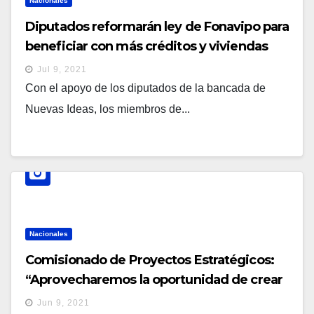
Nacionales
Diputados reformarán ley de Fonavipo para
beneficiar con más créditos y viviendas
populares a salvadoreños
Jul 9, 2021
Con el apoyo de los diputados de la bancada de
Nuevas Ideas, los miembros de...
Nacionales
Comisionado de Proyectos Estratégicos:
“Aprovecharemos la oportunidad de crear
desarrollo en El Salvador” con la
Jun 9, 2021