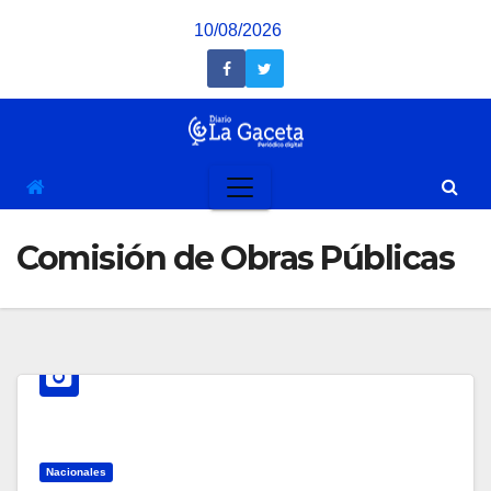
Saltar
10/08/2026
al
contenido
Comisión de Obras Públicas
Nacionales