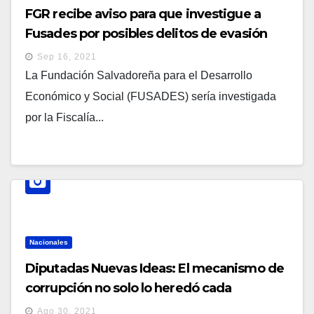
FGR recibe aviso para que investigue a
Fusades por posibles delitos de evasión
fiscal, lavado de dinero y actos arbitrarios
Sep 16, 2021
La Fundación Salvadoreña para el Desarrollo
Económico y Social (FUSADES) sería investigada
por la Fiscalía...
Nacionales
Diputadas Nuevas Ideas: El mecanismo de
corrupción no solo lo heredó cada
gobierno, sino que fue perfeccionado «a
Ago 30, 2021