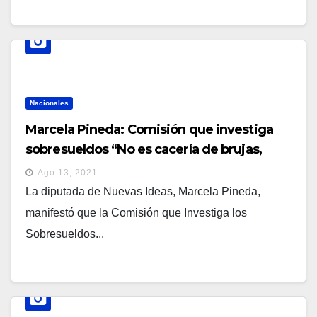
Nacionales
Marcela Pineda: Comisión que investiga
sobresueldos “No es cacería de brujas,
estamos detrás de los corruptos”
Ago 13, 2021
La diputada de Nuevas Ideas, Marcela Pineda,
manifestó que la Comisión que Investiga los
Sobresueldos...