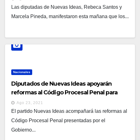
conveniencia»
Las diputadas de Nuevas Ideas, Rebeca Santos y
Marcela Pineda, manifestaron esta mañana que los...
Nacionales
Diputados de Nuevas Ideas apoyarán
reformas al Código Procesal Penal para
evitar la prescripción de los hechos de
Ago 23, 2021
corrupción
El partido Nuevas Ideas acompañará las reformas al
Código Procesal Penal presentadas por el
Gobierno...