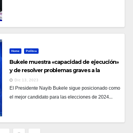
Home
Política
Bukele muestra «capacidad de ejecución»
y de resolver problemas graves a la
población, según Carlos Acevedo
Dic 13, 2023
El Presidente Nayib Bukele sigue posicionado como
el mejor candidato para las elecciones de 2024...