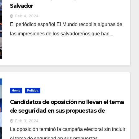
Salvador
Feb 4, 2024
El periódico español El Mundo recopila algunas de
las impresiones de los salvadoreños que han...
Home
Política
Candidatos de oposición no llevan el tema
de seguridad en sus propuestas de
gobierno
Feb 3, 2024
La oposición terminó la campaña electoral sin incluir
el tema de seguridad en sus propuestas...