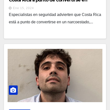
Costa Rica a punto de convertirse en
narcoestado
Ene 15, 2024
Especialistas en seguridad advierten que Costa Rica
está a punto de convertirse en un narcoestado,...