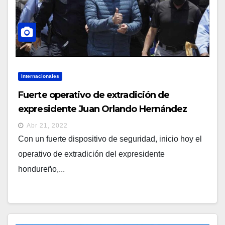
Internacionales
Fuerte operativo de extradición de
expresidente Juan Orlando Hernández
hacia EEUU por narcotráfico
Abr 21, 2022
Con un fuerte dispositivo de seguridad, inicio hoy el
operativo de extradición del expresidente
hondureño,...