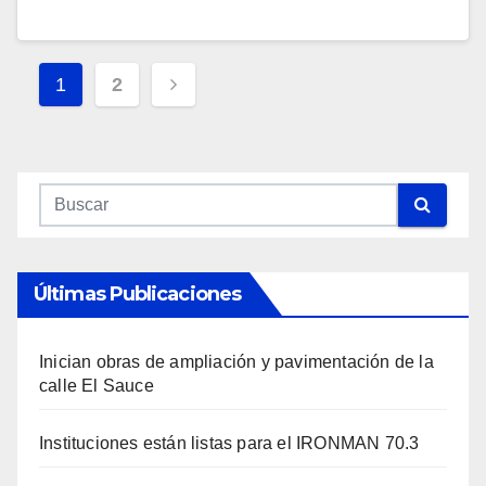
Navegación
1
2
De
Entradas
Últimas Publicaciones
Inician obras de ampliación y pavimentación de la
calle El Sauce
Instituciones están listas para el IRONMAN 70.3