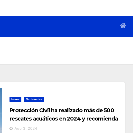
Home
Nacionales
Protección Civil ha realizado más de 500
rescates acuáticos en 2024 y recomienda
atender medidas de prevención en playas
Ago 3, 2024