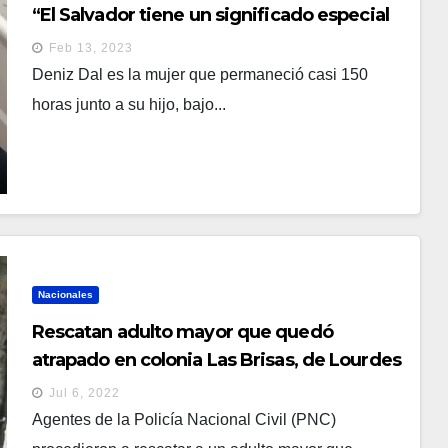
“El Salvador tiene un significado especial
para mí”
Feb 13, 2023
Deniz Dal es la mujer que permaneció casi 150
horas junto a su hijo, bajo...
Nacionales
Rescatan adulto mayor que quedó
atrapado en colonia Las Brisas, de Lourdes
Jul 6, 2022
Agentes de la Policía Nacional Civil (PNC)