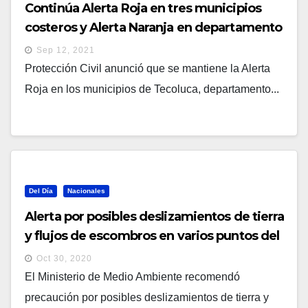
Continúa Alerta Roja en tres municipios
costeros y Alerta Naranja en departamento
de Chalatenango
Sep 12, 2021
Protección Civil anunció que se mantiene la Alerta
Roja en los municipios de Tecoluca, departamento...
Del Día
Nacionales
Alerta por posibles deslizamientos de tierra
y flujos de escombros en varios puntos del
país
Oct 30, 2020
El Ministerio de Medio Ambiente recomendó
precaución por posibles deslizamientos de tierra y