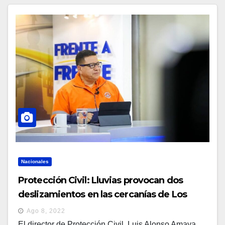
Nacionales
Protección Civil: Lluvias provocan dos
deslizamientos en las cercanías de Los
Chorros
Ago 8, 2022
El director de Protección Civil, Luis Alonso Amaya