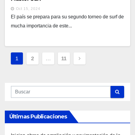
Oct 15, 2024
El país se prepara para su segundo torneo de surf de
mucha importancia de este...
Navegación
1
2
…
11
De
Entradas
Últimas Publicaciones