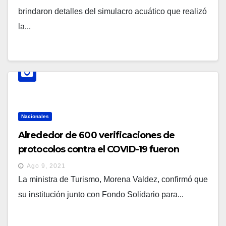
brindaron detalles del simulacro acuático que realizó
la...
Nacionales
Alrededor de 600 verificaciones de
protocolos contra el COVID-19 fueron
ejecutadas en vacaciones
Ago 9, 2021
La ministra de Turismo, Morena Valdez, confirmó que
su institución junto con Fondo Solidario para...