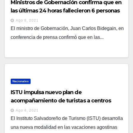
Ministros de Gobernación confirma que en
las últimas 24 horas fallecieron 6 personas
en accidentes de tránsito
Ago 8, 2021
El ministro de Gobernación, Juan Carlos Bidegain, en
conferencia de prensa confirmó que en las...
Nacionales
ISTU impulsa nuevo plan de
acompañamiento de turistas a centros
recreativos
Ago 4, 2021
El Instituto Salvadoreño de Turismo (ISTU) desarrolla
una nueva modalidad en las vacaciones agostinas