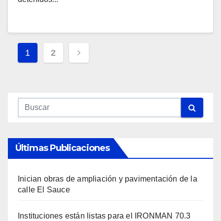
Navegación
1
2
De
Entradas
Últimas Publicaciones
Inician obras de ampliación y pavimentación de la
calle El Sauce
Instituciones están listas para el IRONMAN 70.3