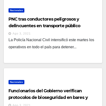
Nacionales
PNC tras conductores peligrosos y
delincuentes en transporte público
Ago 3, 2021
La Policía Nacional Civil intensificó este martes los
operativos en todo el país para detener...
Nacionales
Funcionarios del Gobierno verifican
protocolos de bioseguridad en bares y
restaurantes del centro histórico
Ago 3, 2021