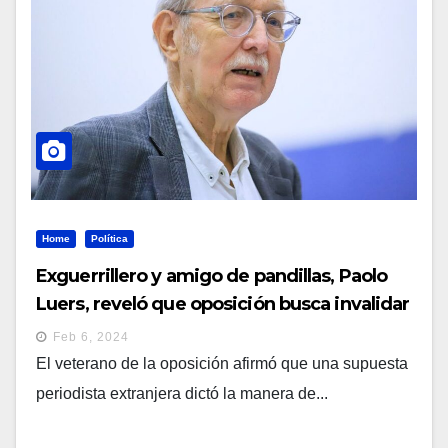
Home
Política
Exguerrillero y amigo de pandillas, Paolo
Luers, reveló que oposición busca invalidar
elecciones
Feb 6, 2024
El veterano de la oposición afirmó que una supuesta
periodista extranjera dictó la manera de...