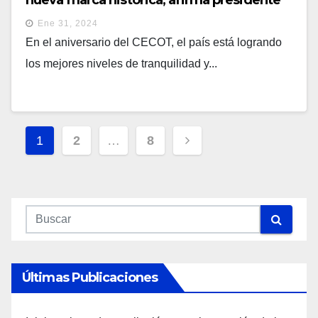
nueva marca histórica, afirma presidente
Bukele
Ene 31, 2024
En el aniversario del CECOT, el país está logrando
los mejores niveles de tranquilidad y...
Navegación
1
2
…
8
De
Entradas
Últimas Publicaciones