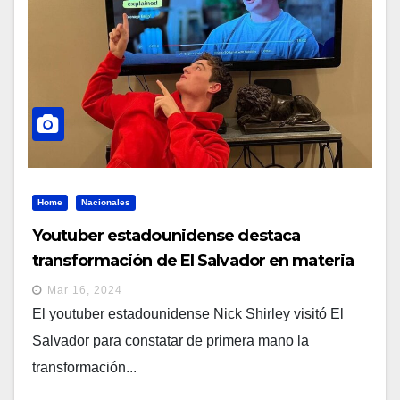
Home
Nacionales
Youtuber estadounidense destaca
transformación de El Salvador en materia
de seguridad
Mar 16, 2024
El youtuber estadounidense Nick Shirley visitó El
Salvador para constatar de primera mano la
transformación...